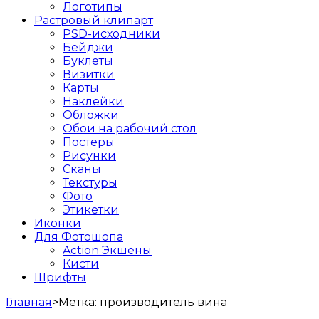
Логотипы
Растровый клипарт
PSD-исходники
Бейджи
Буклеты
Визитки
Карты
Наклейки
Обложки
Обои на рабочий стол
Постеры
Рисунки
Сканы
Текстуры
Фото
Этикетки
Иконки
Для Фотошопа
Action Экшены
Кисти
Шрифты
Главная
>
Метка:
производитель вина