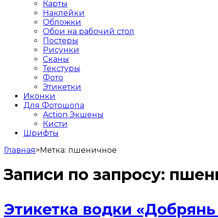
Карты
Наклейки
Обложки
Обои на рабочий стол
Постеры
Рисунки
Сканы
Текстуры
Фото
Этикетки
Иконки
Для Фотошопа
Action Экшены
Кисти
Шрифты
Главная
>
Метка:
пшеничное
Записи по запросу:
пшен
Этикетка водки «Добрянь