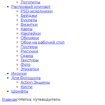
Логотипы
Растровый клипарт
PSD-исходники
Бейджи
Буклеты
Визитки
Карты
Наклейки
Обложки
Обои на рабочий стол
Постеры
Рисунки
Сканы
Текстуры
Фото
Этикетки
Иконки
Для Фотошопа
Action Экшены
Кисти
Шрифты
Главная
>
Метка:
путеводитель