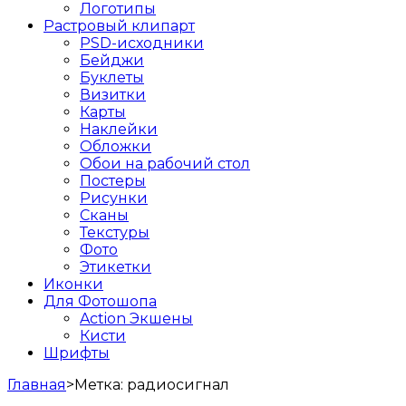
Логотипы
Растровый клипарт
PSD-исходники
Бейджи
Буклеты
Визитки
Карты
Наклейки
Обложки
Обои на рабочий стол
Постеры
Рисунки
Сканы
Текстуры
Фото
Этикетки
Иконки
Для Фотошопа
Action Экшены
Кисти
Шрифты
Главная
>
Метка:
радиосигнал