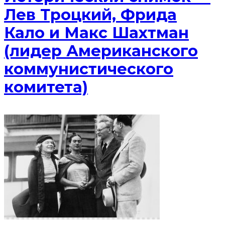
Лев Троцкий, Фрида
Кало и Макс Шахтман
(лидер Американского
коммунистического
комитета)