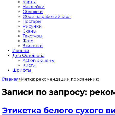
Карты
Наклейки
Обложки
Обои на рабочий стол
Постеры
Рисунки
Сканы
Текстуры
Фото
Этикетки
Иконки
Для Фотошопа
Action Экшены
Кисти
Шрифты
Главная
>
Метка:
рекомендации по хранению
Записи по запросу:
реко
Этикетка белого сухого в