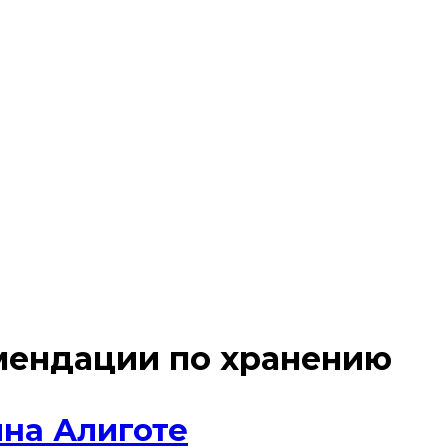
мендации по хранению
ина Алиготе