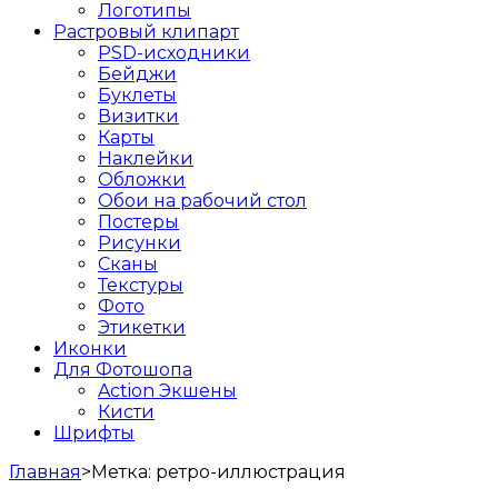
Логотипы
Растровый клипарт
PSD-исходники
Бейджи
Буклеты
Визитки
Карты
Наклейки
Обложки
Обои на рабочий стол
Постеры
Рисунки
Сканы
Текстуры
Фото
Этикетки
Иконки
Для Фотошопа
Action Экшены
Кисти
Шрифты
Главная
>
Метка:
ретро-иллюстрация