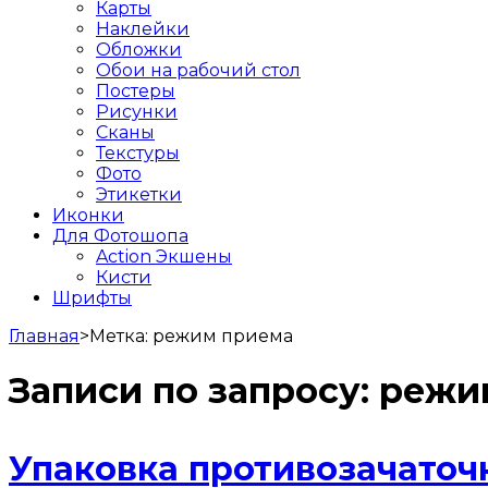
Карты
Наклейки
Обложки
Обои на рабочий стол
Постеры
Рисунки
Сканы
Текстуры
Фото
Этикетки
Иконки
Для Фотошопа
Action Экшены
Кисти
Шрифты
Главная
>
Метка:
режим приема
Записи по запросу:
режи
Упаковка противозачаточ