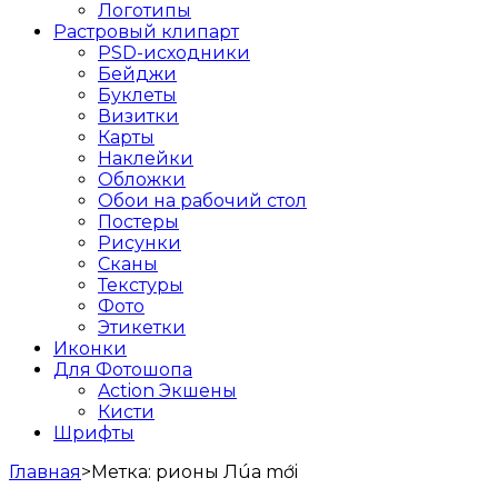
Логотипы
Растровый клипарт
PSD-исходники
Бейджи
Буклеты
Визитки
Карты
Наклейки
Обложки
Обои на рабочий стол
Постеры
Рисунки
Сканы
Текстуры
Фото
Этикетки
Иконки
Для Фотошопа
Action Экшены
Кисти
Шрифты
Главная
>
Метка:
рионы Лúa mới