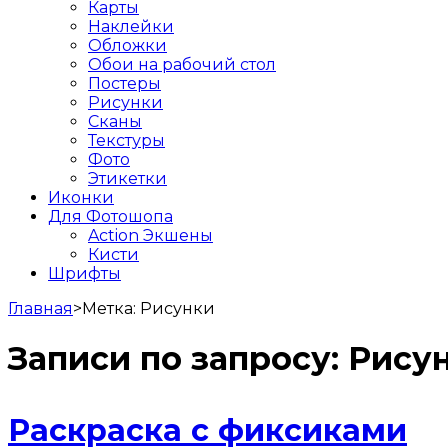
Карты
Наклейки
Обложки
Обои на рабочий стол
Постеры
Рисунки
Сканы
Текстуры
Фото
Этикетки
Иконки
Для Фотошопа
Action Экшены
Кисти
Шрифты
Главная
>
Метка:
Рисунки
Записи по запросу:
Рису
Раскраска с фиксиками