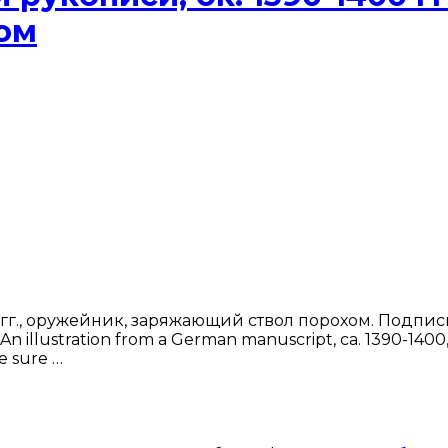
ом
гг., оружейник, заряжающий ствол порохом. Подпись
illustration from a German manuscript, ca. 1390-1400, 
ke sure …