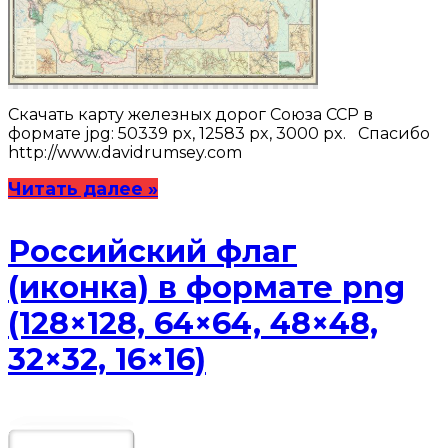
Скачать карту железных дорог Союза ССР в
формате jpg: 50339 px, 12583 px, 3000 px. Спасибо
http://www.davidrumsey.com
Читать далее »
Российский флаг
(иконка) в формате png
(128×128, 64×64, 48×48,
32×32, 16×16)