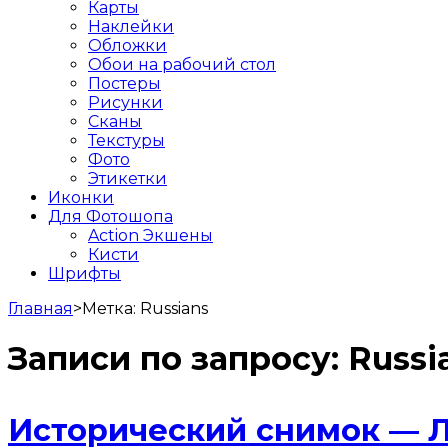
Карты
Наклейки
Обложки
Обои на рабочий стол
Постеры
Рисунки
Сканы
Текстуры
Фото
Этикетки
Иконки
Для Фотошопа
Action Экшены
Кисти
Шрифты
Главная
>
Метка:
Russians
Записи по запросу:
Russi
Исторический снимок — Л