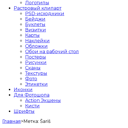
Логотипы
Растровый клипарт
PSD-исходники
Бейджи
Буклеты
Визитки
Карты
Наклейки
Обложки
Обои на рабочий стол
Постеры
Рисунки
Сканы
Текстуры
Фото
Этикетки
Иконки
Для Фотошопа
Action Экшены
Кисти
Шрифты
Главная
>
Метка:
Šariš