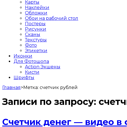
Карты
Наклейки
Обложки
Обои на рабочий стол
Постеры
Рисунки
Сканы
Текстуры
Фото
Этикетки
Иконки
Для Фотошопа
Action Экшены
Кисти
Шрифты
Главная
>
Метка:
счетчик рублей
Записи по запросу:
счетч
Счетчик денег — видео в