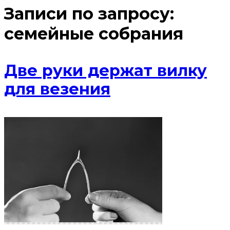
Записи по запросу:
семейные собрания
Две руки держат вилку
для везения