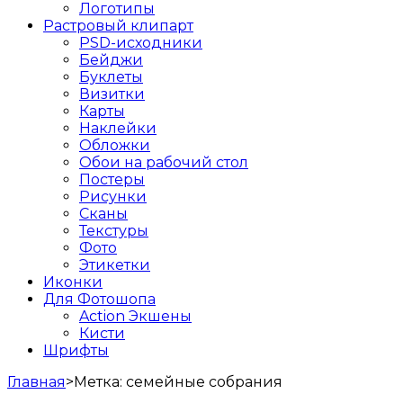
Логотипы
Растровый клипарт
PSD-исходники
Бейджи
Буклеты
Визитки
Карты
Наклейки
Обложки
Обои на рабочий стол
Постеры
Рисунки
Сканы
Текстуры
Фото
Этикетки
Иконки
Для Фотошопа
Action Экшены
Кисти
Шрифты
Главная
>
Метка:
семейные собрания