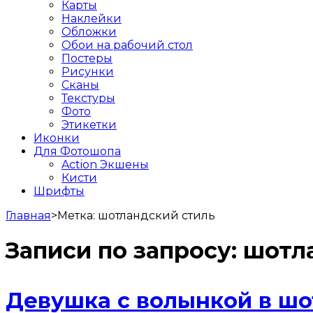
Карты
Наклейки
Обложки
Обои на рабочий стол
Постеры
Рисунки
Сканы
Текстуры
Фото
Этикетки
Иконки
Для Фотошопа
Action Экшены
Кисти
Шрифты
Главная
>
Метка:
шотландский стиль
Записи по запросу:
шотл
Девушка с волынкой в шо