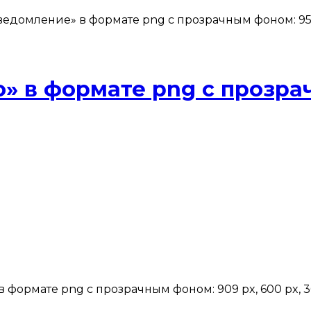
едомление» в формате png с прозрачным фоном: 957 p
о» в формате png с прозр
 формате png с прозрачным фоном: 909 px, 600 px, 3