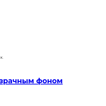
x.
розрачным фоном