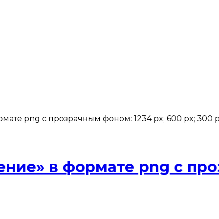
мате png с прозрачным фоном: 1234 px; 600 px; 300 p
ение» в формате png с п