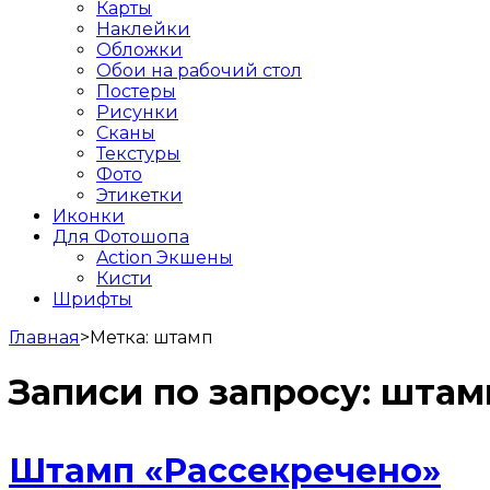
Карты
Наклейки
Обложки
Обои на рабочий стол
Постеры
Рисунки
Сканы
Текстуры
Фото
Этикетки
Иконки
Для Фотошопа
Action Экшены
Кисти
Шрифты
Главная
>
Метка:
штамп
Записи по запросу:
штам
Штамп «Рассекречено»