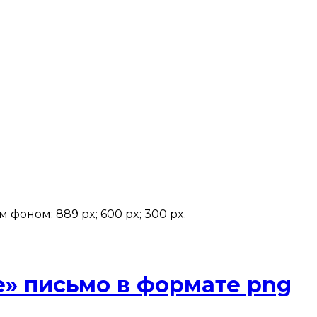
фоном: 889 px; 600 px; 300 px.
е» письмо в формате png