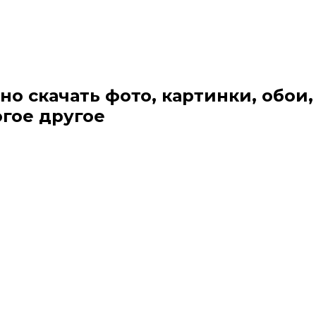
но скачать фото, картинки, обои,
огое другое