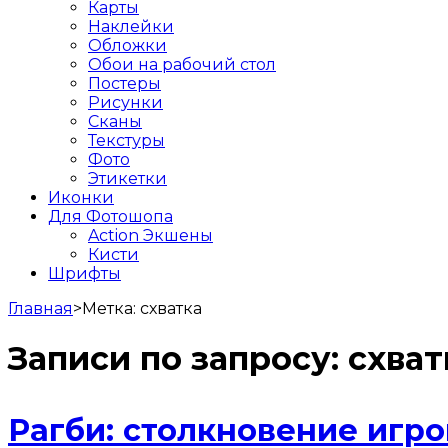
Карты
Наклейки
Обложки
Обои на рабочий стол
Постеры
Рисунки
Сканы
Текстуры
Фото
Этикетки
Иконки
Для Фотошопа
Action Экшены
Кисти
Шрифты
Главная
>
Метка:
схватка
Записи по запросу:
схват
Рагби: столкновение игро