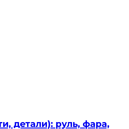
, детали): руль, фара,