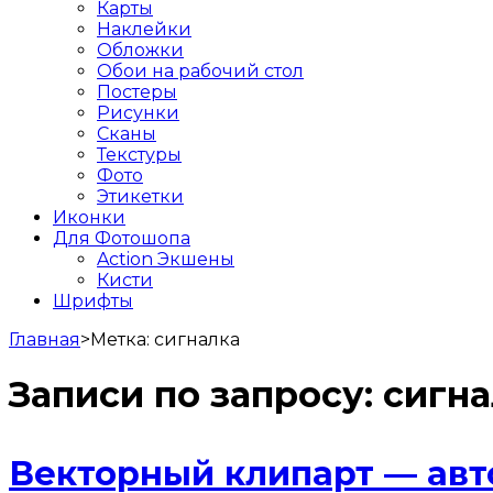
Карты
Наклейки
Обложки
Обои на рабочий стол
Постеры
Рисунки
Сканы
Текстуры
Фото
Этикетки
Иконки
Для Фотошопа
Action Экшены
Кисти
Шрифты
Главная
>
Метка:
сигналка
Записи по запросу:
сигна
Векторный клипарт — авто