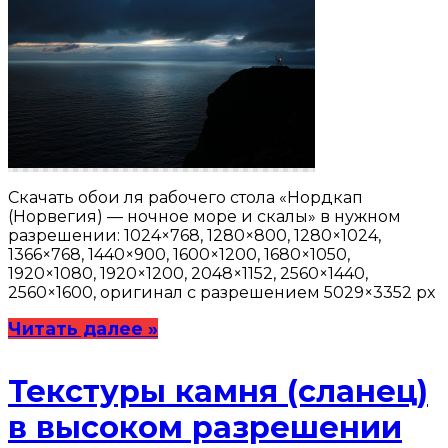
Скачать обои ля рабочего стола «Нордкап
(Норвегия) — ночное море и скалы» в нужном
разрешении: 1024×768, 1280×800, 1280×1024,
1366×768, 1440×900, 1600×1200, 1680×1050,
1920×1080, 1920×1200, 2048×1152, 2560×1440,
2560×1600, оригинал с разрешением 5029×3352 px
Читать далее »
Текстуры камня (сланец)
в высоком разрешении