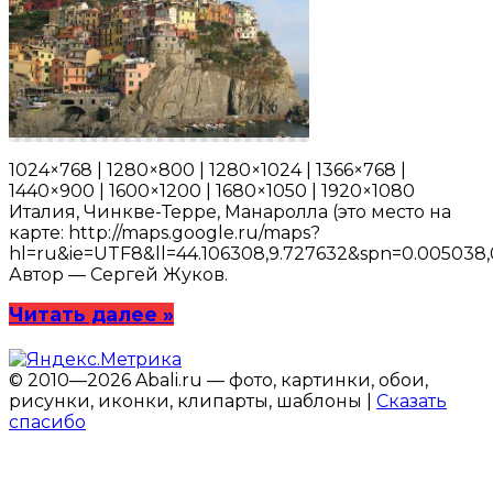
1024×768 | 1280×800 | 1280×1024 | 1366×768 |
1440×900 | 1600×1200 | 1680×1050 | 1920×1080
Италия, Чинкве-Терре, Манаролла (это место на
карте: http://maps.google.ru/maps?
hl=ru&ie=UTF8&ll=44.106308,9.727632&spn=0.005038,
Автор — Сергей Жуков.
Читать далее »
© 2010—2026 Abali.ru — фото, картинки, обои,
рисунки, иконки, клипарты, шаблоны |
Сказать
спасибо