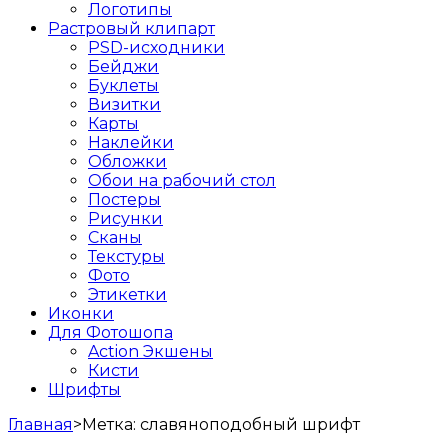
Логотипы
Растровый клипарт
PSD-исходники
Бейджи
Буклеты
Визитки
Карты
Наклейки
Обложки
Обои на рабочий стол
Постеры
Рисунки
Сканы
Текстуры
Фото
Этикетки
Иконки
Для Фотошопа
Action Экшены
Кисти
Шрифты
Главная
>
Метка:
славяноподобный шрифт