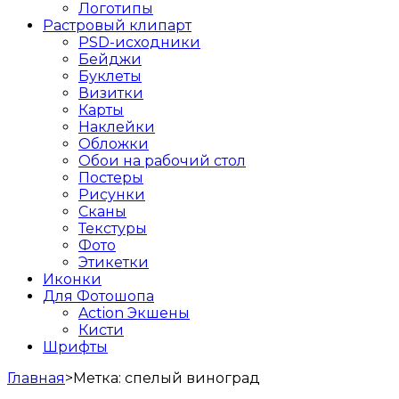
Логотипы
Растровый клипарт
PSD-исходники
Бейджи
Буклеты
Визитки
Карты
Наклейки
Обложки
Обои на рабочий стол
Постеры
Рисунки
Сканы
Текстуры
Фото
Этикетки
Иконки
Для Фотошопа
Action Экшены
Кисти
Шрифты
Главная
>
Метка:
спелый виноград