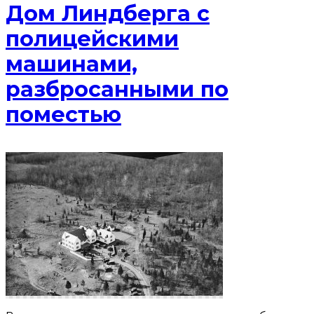
Дом Линдберга с
полицейскими
машинами,
разбросанными по
поместью