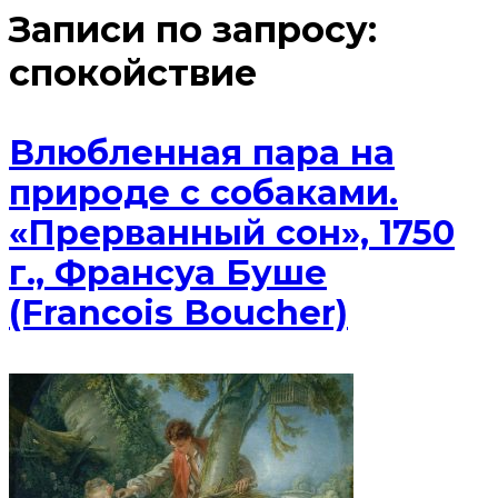
Записи по запросу:
спокойствие
Влюбленная пара на
природе с собаками.
«Прерванный сон», 1750
г., Франсуа Буше
(Francois Boucher)