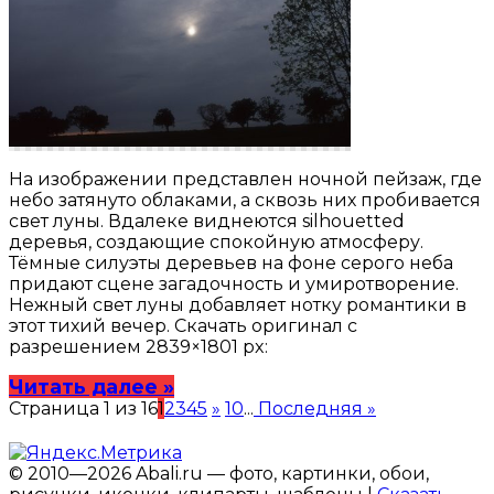
На изображении представлен ночной пейзаж, где
небо затянуто облаками, а сквозь них пробивается
свет луны. Вдалеке виднеются silhouetted
деревья, создающие спокойную атмосферу.
Тёмные силуэты деревьев на фоне серого неба
придают сцене загадочность и умиротворение.
Нежный свет луны добавляет нотку романтики в
этот тихий вечер. Скачать оригинал с
разрешением 2839×1801 px:
Читать далее »
Страница 1 из 16
1
2
3
4
5
»
10
...
Последняя »
© 2010—2026 Abali.ru — фото, картинки, обои,