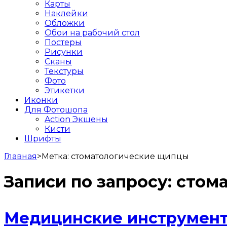
Карты
Наклейки
Обложки
Обои на рабочий стол
Постеры
Рисунки
Сканы
Текстуры
Фото
Этикетки
Иконки
Для Фотошопа
Action Экшены
Кисти
Шрифты
Главная
>
Метка:
стоматологические щипцы
Записи по запросу:
стом
Медицинские инструмент