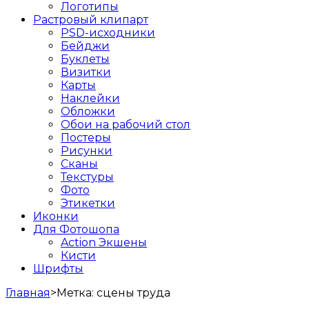
Логотипы
Растровый клипарт
PSD-исходники
Бейджи
Буклеты
Визитки
Карты
Наклейки
Обложки
Обои на рабочий стол
Постеры
Рисунки
Сканы
Текстуры
Фото
Этикетки
Иконки
Для Фотошопа
Action Экшены
Кисти
Шрифты
Главная
>
Метка:
сцены труда