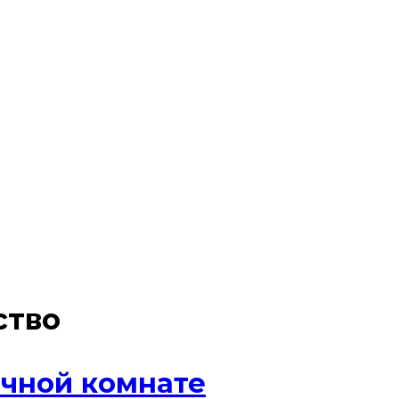
ство
очной комнате