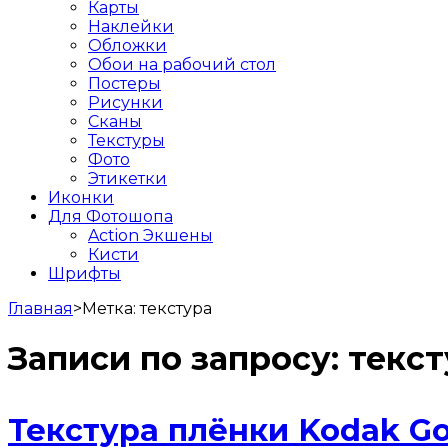
Карты
Наклейки
Обложки
Обои на рабочий стол
Постеры
Рисунки
Сканы
Текстуры
Фото
Этикетки
Иконки
Для Фотошопа
Action Экшены
Кисти
Шрифты
Главная
>
Метка:
текстура
Записи по запросу:
текст
Текстура плёнки Kodak G