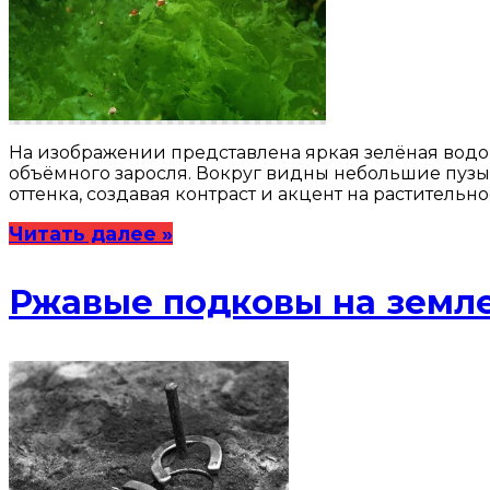
На изображении представлена яркая зелёная водор
объёмного заросля. Вокруг видны небольшие пузы
оттенка, создавая контраст и акцент на растительн
Читать далее »
Ржавые подковы на земл