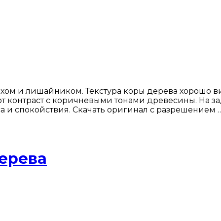
хом и лишайником. Текстура коры дерева хорошо в
ют контраст с коричневыми тонами древесины. На з
са и спокойствия. Скачать оригинал с разрешением 
дерева