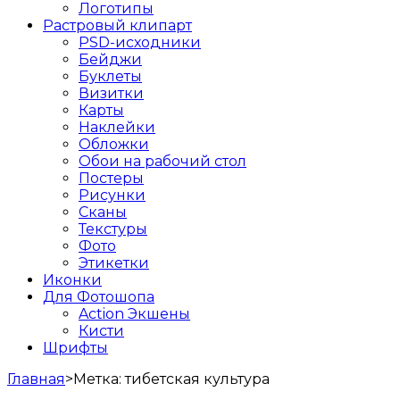
Логотипы
Растровый клипарт
PSD-исходники
Бейджи
Буклеты
Визитки
Карты
Наклейки
Обложки
Обои на рабочий стол
Постеры
Рисунки
Сканы
Текстуры
Фото
Этикетки
Иконки
Для Фотошопа
Action Экшены
Кисти
Шрифты
Главная
>
Метка:
тибетская культура