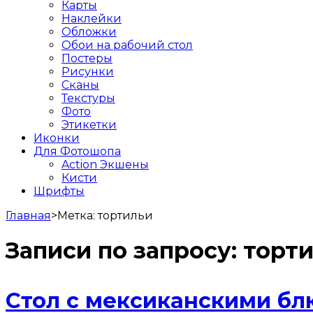
Карты
Наклейки
Обложки
Обои на рабочий стол
Постеры
Рисунки
Сканы
Текстуры
Фото
Этикетки
Иконки
Для Фотошопа
Action Экшены
Кисти
Шрифты
Главная
>
Метка:
тортильи
Записи по запросу:
торт
Стол с мексиканскими б