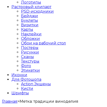
Логотипы
Растровый клипарт
PSD-исходники
Бейджи
Буклеты
Визитки
Карты
Наклейки
Обложки
Обои на рабочий стол
Постеры
Рисунки
Сканы
Текстуры
Фото
Этикетки
Иконки
Для Фотошопа
Action Экшены
Кисти
Шрифты
Главная
>
Метка:
традиции виноделия