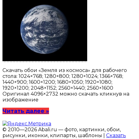
Скачать обои «Земля из космоса» для рабочего
стола: 1024×768; 1280×800; 1280×1024; 1366×768;
1440×900; 1600×1200; 1680×1050; 1920×1080;
1920×1200; 2048×1152; 2560×1440; 2560×1600
Оригинал 4096×2732 можно скачать кликнув на
изображение
Читать далее »
© 2010—2026 Abali.ru — фото, картинки, обои,
рисунки, иконки, клипарты, шаблоны |
Сказать