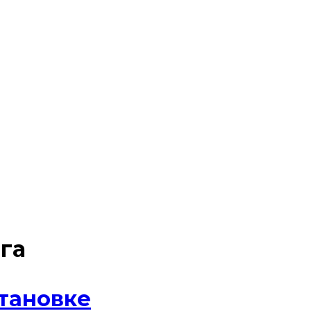
га
тановке