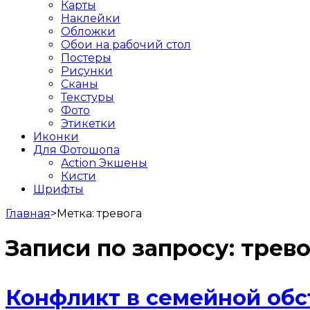
Карты
Наклейки
Обложки
Обои на рабочий стол
Постеры
Рисунки
Сканы
Текстуры
Фото
Этикетки
Иконки
Для Фотошопа
Action Экшены
Кисти
Шрифты
Главная
>
Метка:
тревога
Записи по запросу:
трево
Конфликт в семейной обс