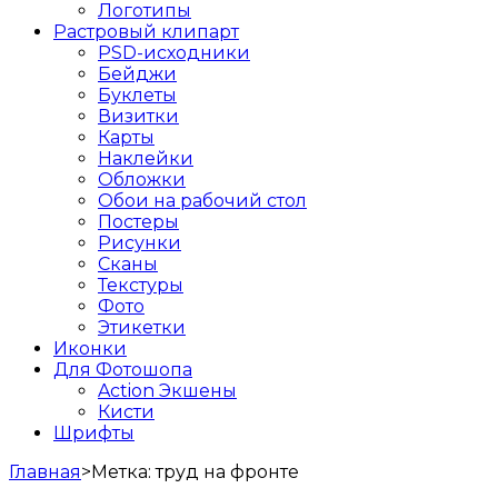
Логотипы
Растровый клипарт
PSD-исходники
Бейджи
Буклеты
Визитки
Карты
Наклейки
Обложки
Обои на рабочий стол
Постеры
Рисунки
Сканы
Текстуры
Фото
Этикетки
Иконки
Для Фотошопа
Action Экшены
Кисти
Шрифты
Главная
>
Метка:
труд на фронте