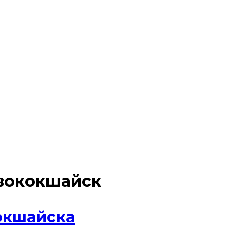
вококшайск
окшайска