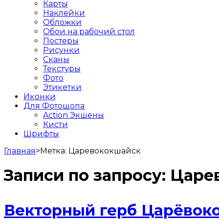
Карты
Наклейки
Обложки
Обои на рабочий стол
Постеры
Рисунки
Сканы
Текстуры
Фото
Этикетки
Иконки
Для Фотошопа
Action Экшены
Кисти
Шрифты
Главная
>
Метка:
Царевококшайск
Записи по запросу:
Царе
Векторный герб Царёвок