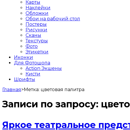
Карты
Наклейки
Обложки
Обои на рабочий стол
Постеры
Рисунки
Сканы
Текстуры
Фото
Этикетки
Иконки
Для Фотошопа
Action Экшены
Кисти
Шрифты
Главная
>
Метка:
цветовая палитра
Записи по запросу:
цвето
Яркое театральное пред