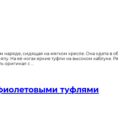
 наряде, сидящая на мягком кресле. Она одета в о
. На её ногах яркие туфли на высоком каблуке. Ряд
ь оригинал с …
 фиолетовыми туфлями