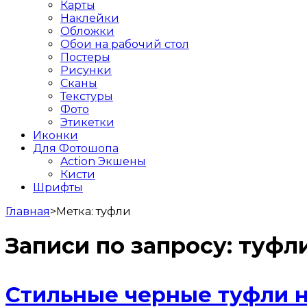
Карты
Наклейки
Обложки
Обои на рабочий стол
Постеры
Рисунки
Сканы
Текстуры
Фото
Этикетки
Иконки
Для Фотошопа
Action Экшены
Кисти
Шрифты
Главная
>
Метка:
туфли
Записи по запросу:
туфл
Стильные черные туфли н