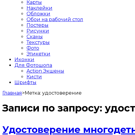
Карты
Наклейки
Обложки
Обои на рабочий стол
Постеры
Рисунки
Сканы
Текстуры
Фото
Этикетки
Иконки
Для Фотошопа
Action Экшены
Кисти
Шрифты
Главная
>
Метка:
удостоверение
Записи по запросу:
удос
Удостоверение многодетн