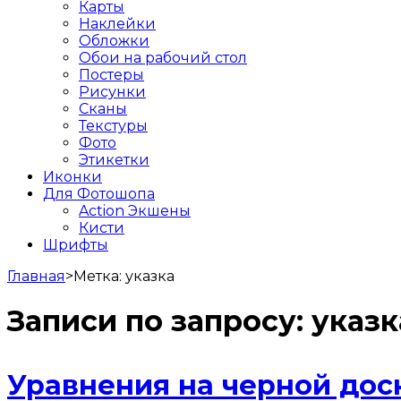
Карты
Наклейки
Обложки
Обои на рабочий стол
Постеры
Рисунки
Сканы
Текстуры
Фото
Этикетки
Иконки
Для Фотошопа
Action Экшены
Кисти
Шрифты
Главная
>
Метка:
указка
Записи по запросу:
указк
Уравнения на черной дос