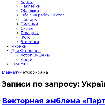
Карты
Наклейки
Обложки
Обои на рабочий стол
Постеры
Рисунки
Сканы
Текстуры
Фото
Этикетки
Иконки
Для Фотошопа
Action Экшены
Кисти
Шрифты
Главная
>
Метка:
Україна
Записи по запросу:
Украї
Векторная эмблема «Парт