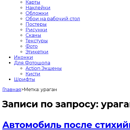
Карты
Наклейки
Обложки
Обои на рабочий стол
Постеры
Рисунки
Сканы
Текстуры
Фото
Этикетки
Иконки
Для Фотошопа
Action Экшены
Кисти
Шрифты
Главная
>
Метка:
ураган
Записи по запросу:
урага
Автомобиль после стихий