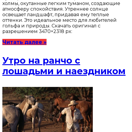
холмы, окутанные легким туманом, создающие
атмосферу спокойствия. Утреннее солнце
освещает ландшафт, придавая ему теплые
оттенки. Это идеальное место для любителей
гольфа и природы. Скачать оригинал с
разрешением 3470×2318 px:
Читать далее »
Утро на ранчо с
лошадьми и наездником