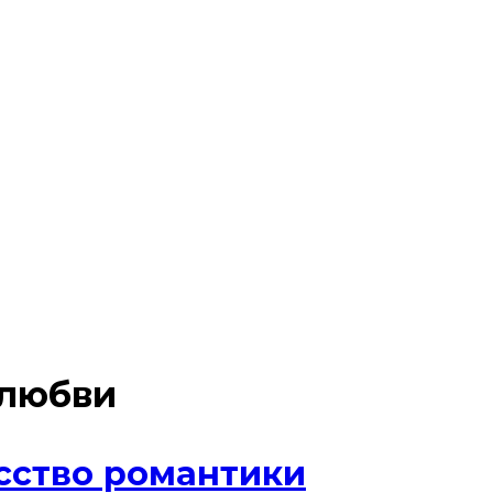
 любви
сство романтики