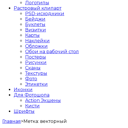
Логотипы
Растровый клипарт
PSD-исходники
Бейджи
Буклеты
Визитки
Карты
Наклейки
Обложки
Обои на рабочий стол
Постеры
Рисунки
Сканы
Текстуры
Фото
Этикетки
Иконки
Для Фотошопа
Action Экшены
Кисти
Шрифты
Главная
>
Метка:
векторный