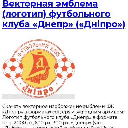
Векторная эмблема
(логотип) футбольного
клуба «Днепр» («Днiпро»)
Скачать векторное изображение эмблемы ФК
«Днепр» в форматах cdr, eps и svg одним архивом:
Логотип футбольного клуба «Днепр» в формате
png: 2000 px, 600 px, 300 px. «Днепр» (укр.