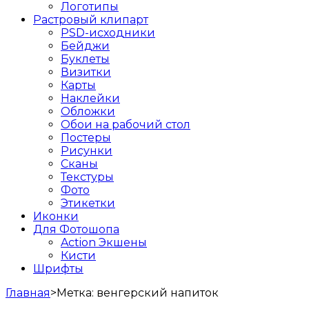
Логотипы
Растровый клипарт
PSD-исходники
Бейджи
Буклеты
Визитки
Карты
Наклейки
Обложки
Обои на рабочий стол
Постеры
Рисунки
Сканы
Текстуры
Фото
Этикетки
Иконки
Для Фотошопа
Action Экшены
Кисти
Шрифты
Главная
>
Метка:
венгерский напиток