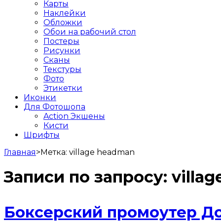
Карты
Наклейки
Обложки
Обои на рабочий стол
Постеры
Рисунки
Сканы
Текстуры
Фото
Этикетки
Иконки
Для Фотошопа
Action Экшены
Кисти
Шрифты
Главная
>
Метка:
village headman
Записи по запросу:
villa
Боксерский промоутер До