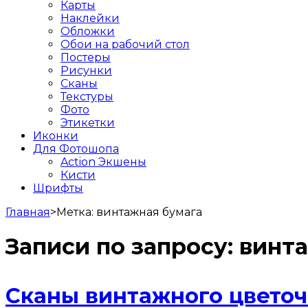
Карты
Наклейки
Обложки
Обои на рабочий стол
Постеры
Рисунки
Сканы
Текстуры
Фото
Этикетки
Иконки
Для Фотошопа
Action Экшены
Кисти
Шрифты
Главная
>
Метка:
винтажная бумага
Записи по запросу:
винта
Сканы винтажного цветоч