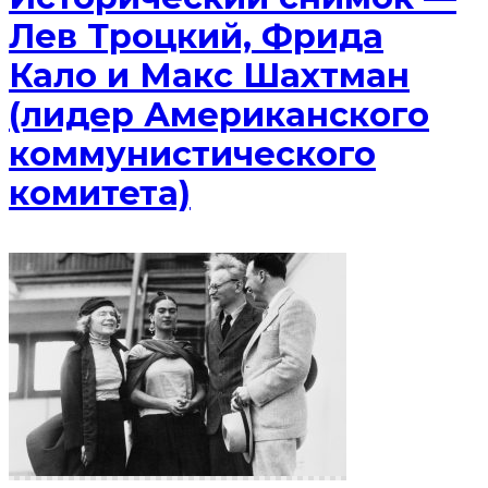
Лев Троцкий, Фрида
Кало и Макс Шахтман
(лидер Американского
коммунистического
комитета)