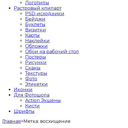
Логотипы
Растровый клипарт
PSD-исходники
Бейджи
Буклеты
Визитки
Карты
Наклейки
Обложки
Обои на рабочий стол
Постеры
Рисунки
Сканы
Текстуры
Фото
Этикетки
Иконки
Для Фотошопа
Action Экшены
Кисти
Шрифты
Главная
>
Метка:
восхищение