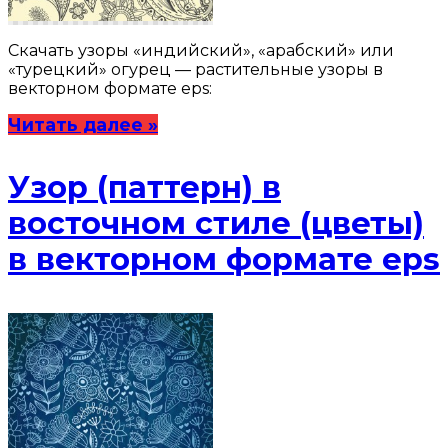
Скачать узоры «индийский», «арабский» или
«турецкий» огурец — растительные узоры в
векторном формате eps:
Читать далее »
Узор (паттерн) в
восточном стиле (цветы)
в векторном формате eps