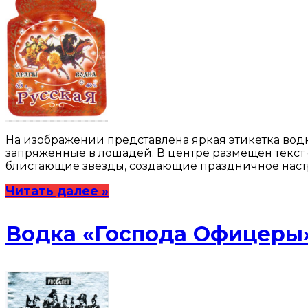
На изображении представлена яркая этикетка водк
запряженные в лошадей. В центре размещен текст 
блистающие звезды, создающие праздничное настр
Читать далее »
Водка «Господа Офицеры