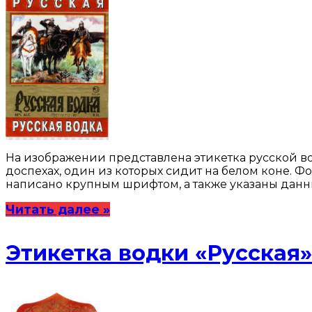
На изображении представлена этикетка русской в
доспехах, один из которых сидит на белом коне. Ф
написано крупным шрифтом, а также указаны данны
Читать далее »
Этикетка водки «Русская