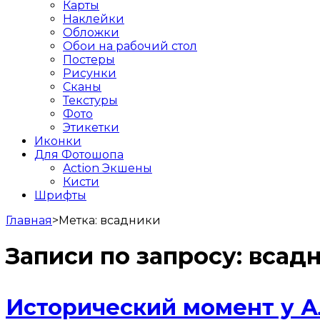
Карты
Наклейки
Обложки
Обои на рабочий стол
Постеры
Рисунки
Сканы
Текстуры
Фото
Этикетки
Иконки
Для Фотошопа
Action Экшены
Кисти
Шрифты
Главная
>
Метка:
всадники
Записи по запросу:
всад
Исторический момент у А