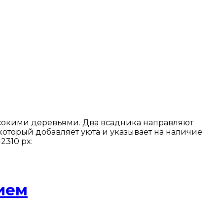
ысокими деревьями. Два всадника направляют
который добавляет уюта и указывает на наличие
2310 px:
ием